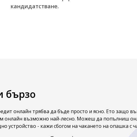
кандидатстване.
и бързо
редит онлайн трябва да бъде просто и ясно. Ето защо въ
аем онлайн възможно най-лесно. Можеш да попълниш о
дно устройство - кажи сбогом на чакането на опашка с ч