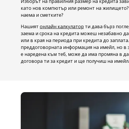
Изборът на правилния размер на кредита зав
като нов компютър или ремонт на жилището?
наема и сметките?
Нашият
онлайн калкулатор
ти дава бърз погле
заема и срока на кредита можеш незабавно да
или в края на периода при кредита до заплат
преддоговорната информация на имейл, но в з
е наредена към теб, може да има промяна в да
договора ти за кредит и ще получиш на имейла