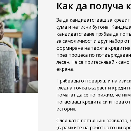
Как да получа 
За да кандидатстваш за кредит
сума и натисни бутона "Кандида
кандидатстване трябва да поп
за самоличност и друг набор о
формиране на твоята кредитна
през процеса по потвърждаване
лесен. Не се притеснявай - сам
екрана.
Трябва да отговаряш и на изиск
гледна точка възраст и кредитн
помагат да се погрижим, че ня
погасяваш кредита си и това от
история.
След като попълниш заявката,
(в рамките на работното ни вр