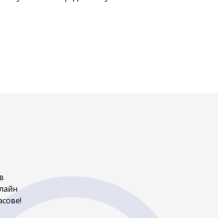
в
нлайн
асове!