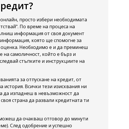
кредит?
 онлайн, просто избери необходимата
тствай". По време на процеса на
ълниш информация от своя документ
т информация, която ще спомогне за
 оценка. Необходимо е и да преминеш
 на самоличност, който е бърз и
о следвай стъпките и инструкциите на
ванията за отпускане на кредит, от
а история. Всички тези изисквания ни
ма да изпаднеш в невъзможност да
 своя страна да развали кредитната ти
 можеш да очакваш отговор до минути
еме). След одобрение и успешно