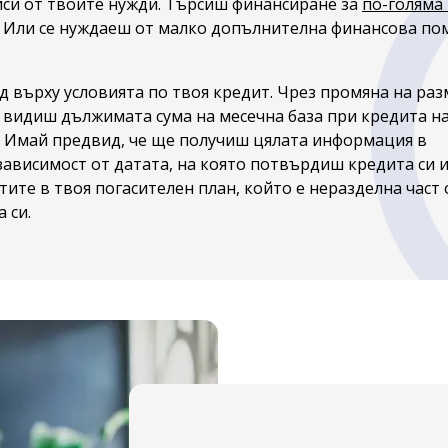
иси от твоите нужди. Търсиш финансиране за
по-голяма
 Или се нуждаеш от малко допълнителна финансова по
д върху условията по твоя кредит. Чрез промяна на раз
 видиш дължимата сума на месечна база при кредита н
а. Имай предвид, че ще получиш цялата информация в
ависимост от датата, на която потвърдиш кредита си и
тите в твоя погасителен план, който е неразделна част 
 си.