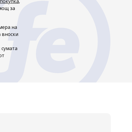
 покупка
,
мощ за
мера на
а вноски
 сумата
от