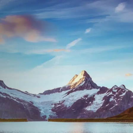
т до
до 45 дни.