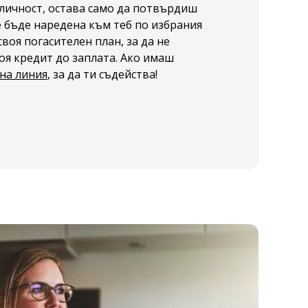
личност, остава само да потвърдиш
 бъде наредена към теб по избрания
своя погасителен план, за да не
оя кредит до заплата. Ако имаш
 на линия
, за да ти съдейства!