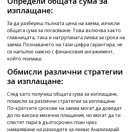
Определи общата сума за
изплащане:
За да разбереш пълната цена на заема, изчисли
общата сума за погасяване. Това включва както
главницата, така и натрупаната лихва за срока на
заема. Познаването на тази цифра гарантира, че
си напълно наясно с финансовия ангажимент,
който поемаш.
Обмисли различни стратегии
за изплащане:
След като получиш общата сума за изплащане,
помисли за различни стратегии за изплащане.
По-кратките срокове на заема могат да доведат
до по-високи месечни плащания, но могат да ти
спестят пари в дългосрочен план чрез
намаляване на разходите за лихви. Анализирай