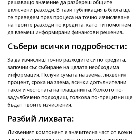
решаващо значение да разбереш общите
включени разходи. В тази публикация в блога ще
те преведем през процеса на точно изчисляване
на твоите разходи по кредита, като ти помогнем
да вземеш информирани финансови решения..
Събери всички подробности:
За да изчислиш точно разходите си по кредита,
започни със събиране на цялата необходима
информация. Получи сумата на заема, лихвения
процент, срока на заема, всички допълнителни
такси и честотата на плащанията. Колкото по-
задълбочено подходиш, толкова по-прецизни ще
бъдат твоите изчисления.
Разбий лихвата:
Лихвеният компонент е значителна част от всеки
заем. В зависимост от вида на кредита, лихвите